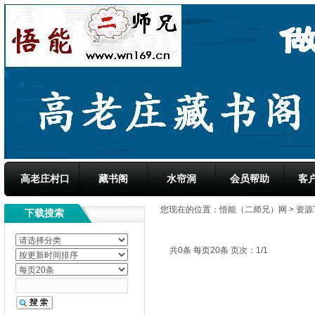
高老庄村口
藏书阁
水帘洞
会员帮助
客
您现在的位置：
悟能（二师兄）网
>
资源
下载搜索
共0条 每页20条 页次：1/1