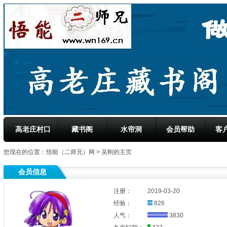
高老庄村口
藏书阁
水帘洞
会员帮助
客
您现在的位置：
悟能（二师兄）网
> 吴刚的主页
会员信息
注册：
2019-03-20
经验：
826
人气：
3830