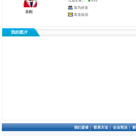
九齿钉耙：
433
加为好友
吴刚
发送短信
我的图片
我们是谁
|
联系方法
|
企业宪法
|
财