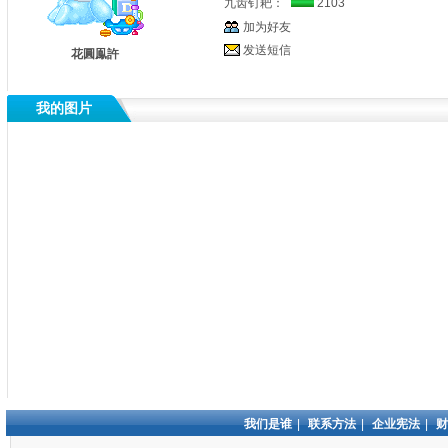
九齿钉耙：
2103
加为好友
发送短信
花圓鳯許
我的图片
我们是谁
|
联系方法
|
企业宪法
|
财