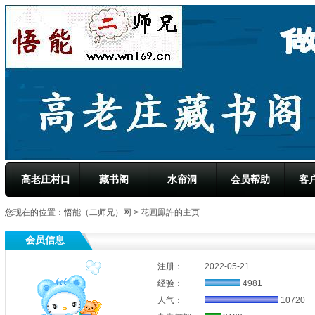
高老庄村口
藏书阁
水帘洞
会员帮助
客
您现在的位置：
悟能（二师兄）网
> 花圓鳯許的主页
会员信息
注册：
2022-05-21
经验：
4981
人气：
10720