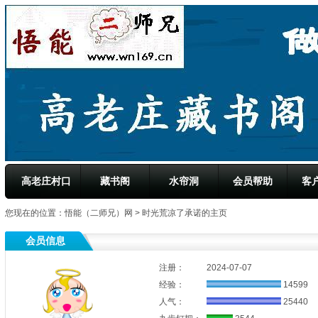
高老庄村口
藏书阁
水帘洞
会员帮助
客
您现在的位置：
悟能（二师兄）网
> 时光荒凉了承诺的主页
会员信息
注册：
2024-07-07
经验：
14599
人气：
25440