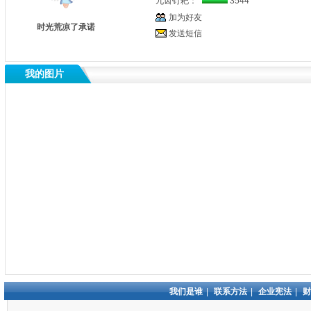
九齿钉耙：
3544
加为好友
时光荒凉了承诺
发送短信
我的图片
我们是谁
|
联系方法
|
企业宪法
|
财