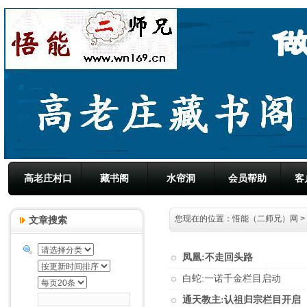
高老庄村口
藏书阁
水帘洞
会员帮助
客
您现在的位置：
悟能（二师兄）网
>
文章搜索
凤凰:不走回头路
白蛇:一诺千金栏目启动
通天教主:认祖归宗栏目开启