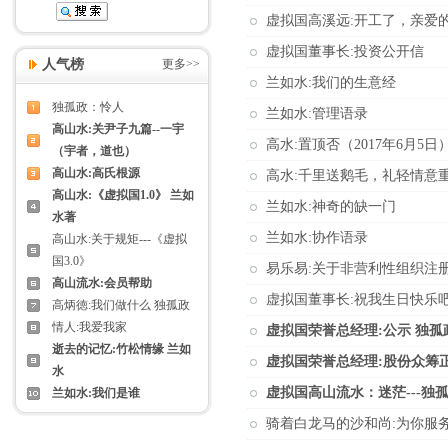
虚拟国高溪远:开工了，亲爱
虚拟国董事长:投资公开信
人气榜
更多>>
兰如水:我们的生意经
独孤政：怜人
兰如水:管理语录
高山水:关尹子九篇--一宇
高水:置顶否（2017年6月5日
（宇者，道也）
高山水:高氏根源
高水:千里送鹅毛，礼轻情意
高山水:《虚拟国1.0》 兰如
兰如水:神奇的缺一门
水著
兰如水:协作语录
高山水:关于规矩---《虚拟
国3.0》
易乐易:关于非营利性组织注
高山流水:会员帮助
虚拟国董事长:祝我生日快乐
高炳徳:我们做什么 独孤政
情人:我爱我家
虚拟国荣誉总经理:公示 独孤
逝去的记忆:竹松情缘 兰如
虚拟国荣誉总经理:股份众筹
水
虚拟国高山流水：迷茫---独
兰如水:我们是谁
骑着白龙马的沙和尚:为你服