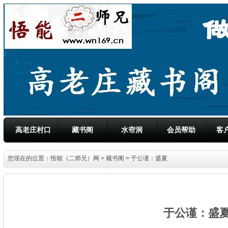
高老庄村口
藏书阁
水帘洞
会员帮助
客
您现在的位置：
悟能（二师兄）网
>
藏书阁
> 于公谨：盛夏
于公谨：盛