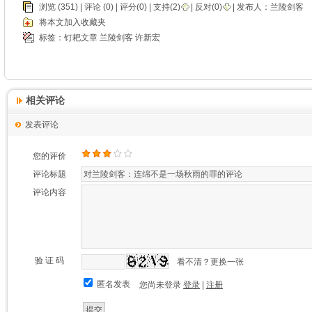
浏览 (351) |
评论
(0) | 评分(0) |
支持(
2
)
|
反对(
0
)
| 发布人：
兰陵剑客
将本文加入收藏夹
标签：
钉耙文章
兰陵剑客
许新宏
相关评论
发表评论
您的评价
评论标题
评论内容
验 证 码
看不清？更换一张
匿名发表
您尚未登录
登录
|
注册