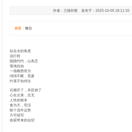
作者：兰陵剑客 发布于：2025-10-05 18:11:1
摘要：
懈怠
站在水的角度
说行程
隐隐约约，山表态
落地自由
一场顺势而为
绵绵不断，荒废
叶落不知何往
石榴开了，禾田倒了
心在次第，岂无
人性的根本
食为天，苟活
盼个流年运势
方可续写
收获带来的迫切