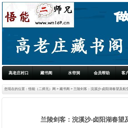
高老庄村口
藏书阁
水帘洞
会员帮助
客
您现在的位置：
悟能（二师兄）网
>
藏书阁
> 兰陵剑客：浣溪沙-卤阳湖春望及航
兰陵剑客：浣溪沙-卤阳湖春望