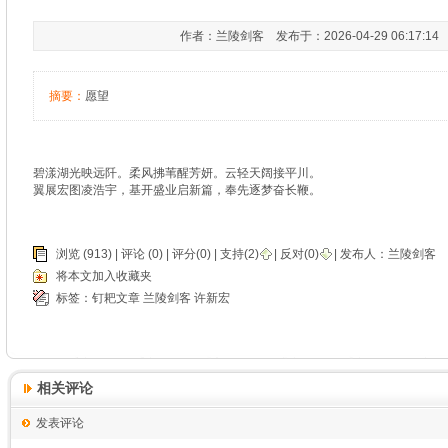
作者：兰陵剑客 发布于：2026-04-29 06:17:1
摘要：
愿望
碧漾湖光映远阡。柔风拂苇醒芳妍。云轻天阔接平川。
翼展宏图凌浩宇，基开盛业启新篇，奉先逐梦奋长鞭。
浏览 (913) |
评论
(0) | 评分(0) |
支持(
2
)
|
反对(
0
)
| 发布人：
兰陵剑客
将本文加入收藏夹
标签：
钉耙文章
兰陵剑客
许新宏
相关评论
发表评论