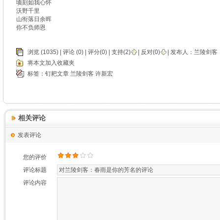
顷刻如我心怀
沃野千里
山衔落日余晖
你不负师恩
浏览 (1035) |
评论
(0) | 评分(0) |
支持(
2
)
|
反对(
0
)
| 发布人：
兰陵剑客
将本文加入收藏夹
标签：
钉耙文章
兰陵剑客
许新宏
相关评论
发表评论
您的评价
评论标题
评论内容