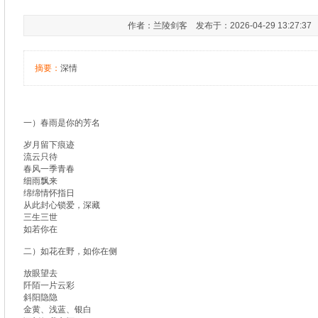
作者：兰陵剑客 发布于：2026-04-29 13:27:3
摘要：
深情
一）春雨是你的芳名
岁月留下痕迹
流云只待
春风一季青春
细雨飘来
绵绵情怀指日
从此封心锁爱，深藏
三生三世
如若你在
二）如花在野，如你在侧
放眼望去
阡陌一片云彩
斜阳隐隐
金黄、浅蓝、银白