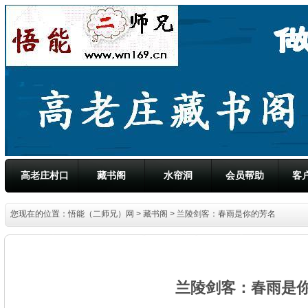
高老庄村口
藏书阁
水帘洞
会员帮助
客
您现在的位置：
悟能（二师兄）网
>
藏书阁
> 兰陵剑客：春雨是你的芳名
兰陵剑客：春雨是