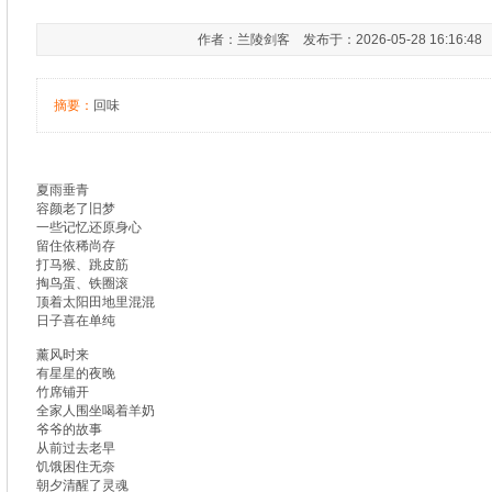
作者：兰陵剑客 发布于：2026-05-28 16:16:4
摘要：
回味
夏雨垂青
容颜老了旧梦
一些记忆还原身心
留住依稀尚存
打马猴、跳皮筋
掏鸟蛋、铁圈滚
顶着太阳田地里混混
日子喜在单纯
薰风时来
有星星的夜晚
竹席铺开
全家人围坐喝着羊奶
爷爷的故事
从前过去老早
饥饿困住无奈
朝夕清醒了灵魂