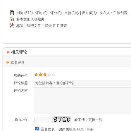
浏览 (572) |
评论
(0) | 评分(0) |
支持(
2
)
|
反对(
0
)
| 发布人：
兰陵剑客
将本文加入收藏夹
标签：
钉耙文章
兰陵剑客
许新宏
相关评论
发表评论
您的评价
评论标题
评论内容
验 证 码
看不清？更换一张
匿名发表
您尚未登录
登录
|
注册