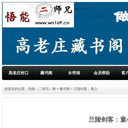
高老庄村口
藏书阁
水帘洞
会员帮助
客
您现在的位置：
悟能（二师兄）网
>
藏书阁
> 兰陵剑客：童心
兰陵剑客：童