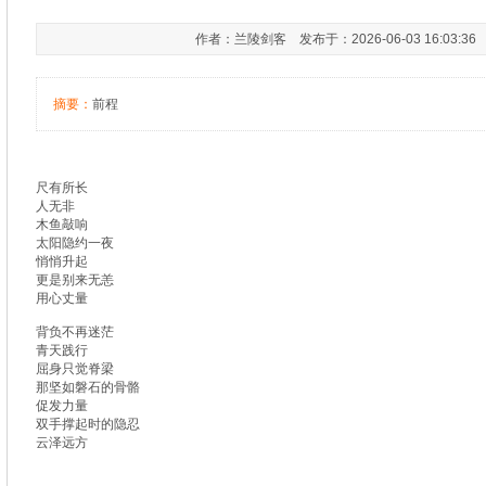
作者：兰陵剑客 发布于：2026-06-03 16:03:3
摘要：
前程
尺有所长
人无非
木鱼敲响
太阳隐约一夜
悄悄升起
更是别来无恙
用心丈量
背负不再迷茫
青天践行
屈身只觉脊梁
那坚如磐石的骨骼
促发力量
双手撑起时的隐忍
云泽远方