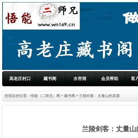
高老庄村口
藏书阁
水帘洞
会员帮助
客
您现在的位置：
悟能（二师兄）网
>
藏书阁
> 兰陵剑客：丈量山的高度
兰陵剑客：丈量山