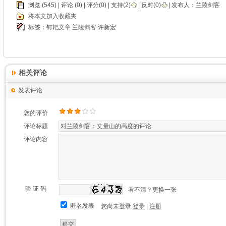
浏览 (545) |
评论
(0) | 评分(0) |
支持(
2
)
|
反对(
0
)
| 发布人：
兰陵剑客
将本文加入收藏夹
标签：
钉耙文章
兰陵剑客
许新宏
相关评论
发表评论
您的评价
评论标题
评论内容
验 证 码
看不清？更换一张
匿名发表
您尚未登录
登录
|
注册