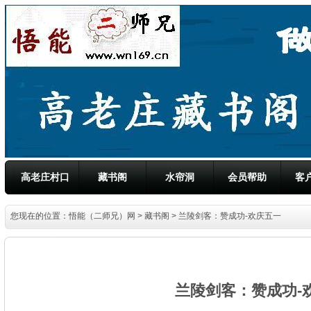
高老庄村口
藏书阁
水帘洞
会员帮助
客
您现在的位置：
悟能（二师兄）网
>
藏书阁
> 兰陵剑客：赞成功-欢庆五一
兰陵剑客：赞成功-