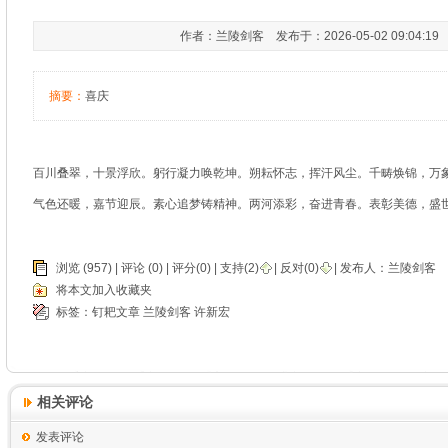
作者：兰陵剑客 发布于：2026-05-02 09:04:1
摘要：
喜庆
百川叠翠，十景浮欣。躬行凝力唤乾坤。朔耘怀志，挥汗风尘。千畴焕锦，万
气色还暖，嘉节迎辰。素心追梦铸精神。两河添彩，奋进青春。表彰美德，盛
浏览 (957) |
评论
(0) | 评分(0) |
支持(
2
)
|
反对(
0
)
| 发布人：
兰陵剑客
将本文加入收藏夹
标签：
钉耙文章
兰陵剑客
许新宏
相关评论
发表评论