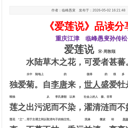
作者：临峰愚叟 发布于：2026-05-02 16:21:4
《爱莲说》品读分
重庆江津 临峰愚叟孙传松
爱莲说
宋·周敦颐
水陆草木之花，可爱者甚蕃
水中 陆地上 的 值得 的 很 多
独爱菊。自
李唐
来，
世人
盛爱牡
唯独 从 李氏唐朝 以来 社会上的人 极、非常
莲之出污泥而不染，濯清涟而不
莲花 “之”，用于主谓之间以取消句子的独立性。 洗涤 微波 却
美