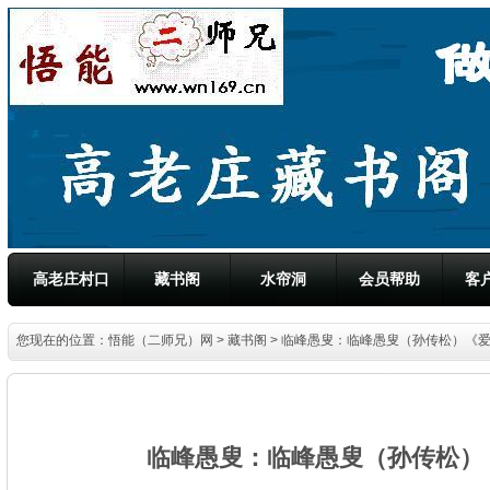
高老庄村口
藏书阁
水帘洞
会员帮助
客
您现在的位置：
悟能（二师兄）网
>
藏书阁
> 临峰愚叟：临峰愚叟（孙传松）《
临峰愚叟：临峰愚叟（孙传松）