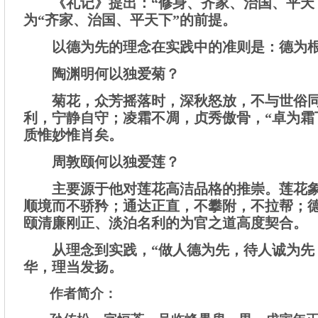
《礼记》提出：“修身、齐家、治国、平天
为“齐家、治国、平天下”的前提。
以德为先的理念在实践中的准则是：德为
陶渊明何以独爱菊？
菊花，众芳摇落时，深秋怒放，不与世俗
利，宁静自守；凌霜不凋，贞秀傲骨，“卓为霜
质惟妙惟肖矣。
周敦颐何以独爱莲？
主要源于他对莲花高洁品格的推崇。莲花
顺境而不骄矜；通达正直，不攀附，不拉帮；
颐清廉刚正、淡泊名利的为官之道高度契合。
从理念到实践，“做人德为先，待人诚为先
华，理当发扬。
作者简介：