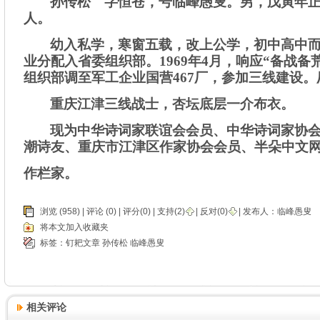
孙传松 字恒苍，号临峰愚叟。男，戊寅年
人。
幼入私学，寒窗五载，改上公学，初中高中
业分配入省委组织部。
1969
年
4
月，
响应“备战备
组织部调至军工企业国营
467
厂，参加三线建设。
重庆江津三线战士，杏坛底层一介布衣。
现为中华诗词家联谊会会员
、
中华诗词家协
潮诗友、重庆市江津区作家协会会员、半朵中文
作栏家。
浏览 (958) |
评论
(0) | 评分(0) |
支持(
2
)
|
反对(
0
)
| 发布人：
临峰愚叟
将本文加入收藏夹
标签：
钉耙文章
孙传松
临峰愚叟
相关评论