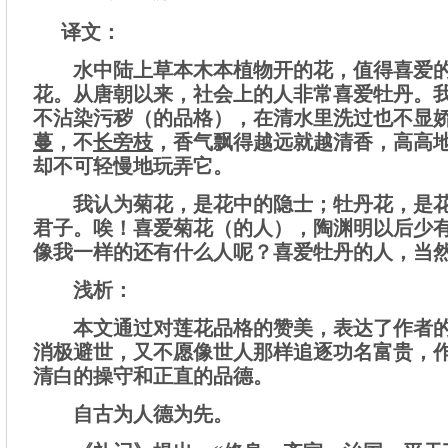
译文：
水中陆上草本木本植物开的花，值得喜爱的
花。从唐朝以来，社会上的人非常喜爱牡丹。
不沾染污秽（的品格），在清水里洗过也不显
蔓
，不
长旁枝
，香气飘得越远就越清香，高高
却不可轻慢地玩弄它。
我认为菊花，是花中的隐士；牡丹花，是
君子。唉！喜爱菊花（的人），陶渊明以后少
像我一样的还有什么人呢？喜爱牡丹的人，当
浅析：
本文通过对莲花品格的赞美，表达了作者
消极避世，又不愿像世人那样追逐功名富贵，
清白的操守和正直的品德。
自古为人德为先。