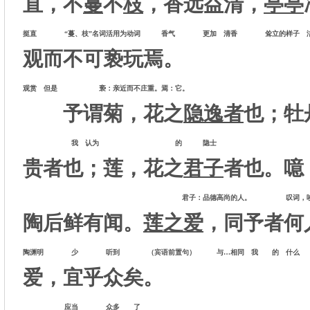
直，不
蔓
不
枝
，香远益清，
亭亭
挺直 “蔓、枝”名词活用为动词 香气 更加 清香 耸立的样子 洁
观而不可亵玩焉。
观赏 但是 亵：亲近而不庄重。焉：它。
予谓菊，花之
隐逸者
也；牡
我 认为 的 隐
贵者也；莲，花之
君子
者也。噫
君子：品德高尚的人。 叹词，唉 （宾
陶后鲜有闻。
莲之爱
，同予者何
陶渊明 少 听到 （宾语前置句） 与…相同 我 的 什
爱，宜乎众矣。
应当 众多 了