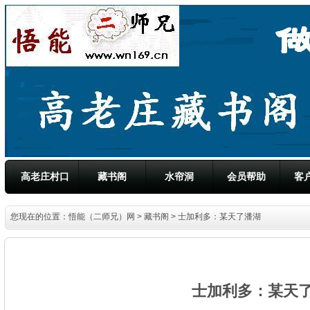
高老庄村口
藏书阁
水帘洞
会员帮助
客
您现在的位置：
悟能（二师兄）网
>
藏书阁
> 士加利多：某天了潘湖
士加利多：某天