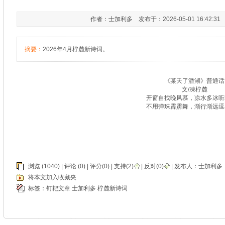
作者：士加利多 发布于：2026-05-01 16:42:3
摘要：
2026年4月柠麓新诗词。
《某天了潘湖》普通话
文/凍柠麓
开窗自找晚风慕，凉水多冰听
不用弹珠霹雳舞，渐行渐远逗
浏览 (1040) |
评论
(0) | 评分(0) |
支持(
2
)
|
反对(
0
)
| 发布人：
士加利多
将本文加入收藏夹
标签：
钉耙文章
士加利多
柠麓新诗词